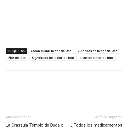
ETIQUETAS
Como cuidar la flor de loto
Cuidados de la flor de loto
Flor de loto
Significado de la flor de loto
Usos de la flor de loto
Artículo anterior
Artículo siguiente
La Crassula Templo de Buda o
¿Todos los medicamentos