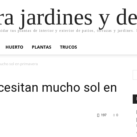
ra jardines y d
uidar tus plantas de interior y exterior de patios, terrazas y jardines
HUERTO
PLANTAS
TRUCOS
mucho sol en primavera
cesitan mucho sol en
197
0