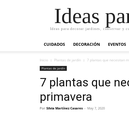
Ideas pa
Ideas para decorar jardines, conservar y c
CUIDADOS
DECORACIÓN
EVENTOS
Inicio
Plantas de jardín
7 plantas que necesitan 
Plantas de jardín
7 plantas que ne
primavera
Por
Silvia Martínez Casares
-
May 7, 2020