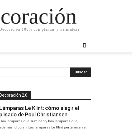
ecoración
. Decoración 100% con plantas y naturaleza.
Decoración 2.0
Lámparas Le Klint: cómo elegir el
plisado de Poul Christiansen
Hay lámparas que iluminan y hay lámparas que,
además, dibujan. Las lámparas Le Klint pertenecen al