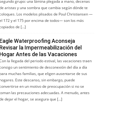
segundo grupo: una lámina plegada a mano, decenas
de aristas y una sombra que cambia según dónde te
coloques. Los modelos plisados de Poul Christiansen —
el 172 y el 175 por encima de todos— son los más
copiados de […]
Eagle Waterproofing Aconseja
Revisar la Impermeabilización del
Hogar Antes de las Vacaciones
Con la llegada del periodo estival, las vacaciones traen
consigo un sentimiento de desconexión del día a día
para muchas familias, que eligen ausentarse de sus
hogares. Este descanso, sin embargo, puede
convertirse en un motivo de preocupación si no se
toman las precauciones adecuadas. A menudo, antes
de dejar el hogar, se asegura que […]