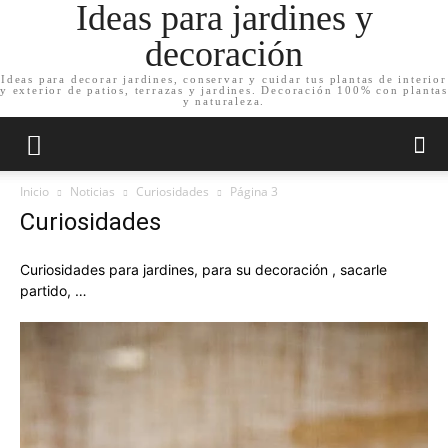
Ideas para jardines y
decoración
Ideas para decorar jardines, conservar y cuidar tus plantas de interior
y exterior de patios, terrazas y jardines. Decoración 100% con plantas
y naturaleza.
Inicio
Noticias
Curiosidades
Página 3
Curiosidades
Curiosidades para jardines, para su decoración , sacarle
partido, …