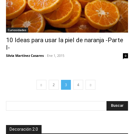
Curiosidades
10 Ideas para usar la piel de naranja -Parte
I-
Silvia Martínez Casares
-
Ene 1, 2015
0
2
3
4
Decoración 2.0