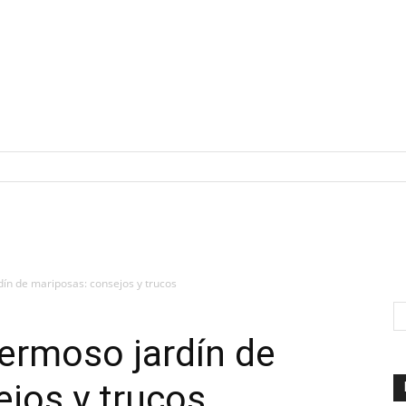
ín de mariposas: consejos y trucos
ermoso jardín de
jos y trucos