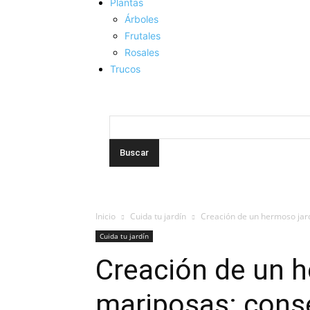
Plantas
Árboles
Frutales
Rosales
Trucos
Inicio
Cuida tu jardín
Creación de un hermoso jard
Cuida tu jardín
Creación de un h
mariposas: conse