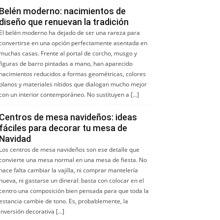
Belén moderno: nacimientos de
diseño que renuevan la tradición
El belén moderno ha dejado de ser una rareza para
convertirse en una opción perfectamente asentada en
muchas casas. Frente al portal de corcho, musgo y
figuras de barro pintadas a mano, han aparecido
nacimientos reducidos a formas geométricas, colores
planos y materiales nítidos que dialogan mucho mejor
con un interior contemporáneo. No sustituyen a […]
Centros de mesa navideños: ideas
fáciles para decorar tu mesa de
Navidad
Los centros de mesa navideños son ese detalle que
convierte una mesa normal en una mesa de fiesta. No
hace falta cambiar la vajilla, ni comprar mantelería
nueva, ni gastarse un dineral: basta con colocar en el
centro una composición bien pensada para que toda la
estancia cambie de tono. Es, probablemente, la
inversión decorativa […]