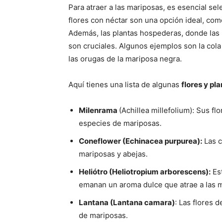
Para atraer a las mariposas, es esencial se
flores con néctar son una opción ideal, como 
Además, las plantas hospederas, donde las 
son cruciales. Algunos ejemplos son la cola
las orugas de la mariposa negra.
Aquí tienes una lista de algunas
flores y pl
Milenrama
(Achillea millefolium): Sus f
especies de mariposas.
Coneflower (Echinacea purpurea):
Las c
mariposas y abejas.
Heliótro (Heliotropium arborescens):
Est
emanan un aroma dulce que atrae a las 
Lantana (Lantana camara)
: Las flores 
de mariposas.