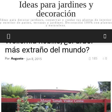
Ideas para jardines y
decoración
Ideas para decorar jardines, conservar y cuidar tus plantas de interior
y exterior de patios, terrazas y jardines. Decoración 100% con plantas
Inicio
Plantas de jardín
Coníferas
y naturaleza.
Plantas de jardín
Coníferas
Wollemia nobilis, ¿el árbol
más extraño del mundo?
Por
Augusto
-
185
0
Jun 8, 2015